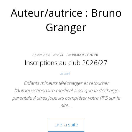
Auteur/autrice :
Bruno
Granger
2 juillet 2026
Non
Par
BRUNO GRANGER
Inscriptions au club 2026/27
accueil
Enfants mineurs télécharger et retourner
l’Autoquestionnaire medical ainsi que la décharge
parentale Autres joueurs compléter votre PPS sur le
site…
Lire la suite