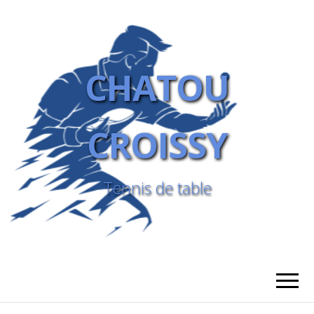
CHATOU
CROISSY
Tennis de table